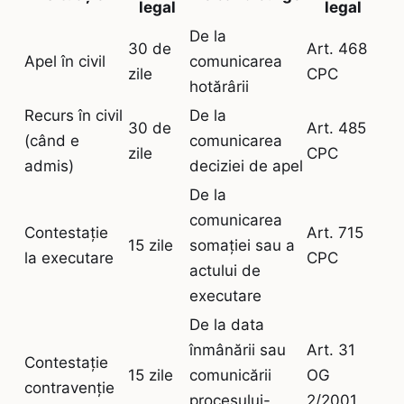
legal
legal
De la
30 de
Art. 468
Apel în civil
comunicarea
zile
CPC
hotărârii
Recurs în civil
De la
30 de
Art. 485
(când e
comunicarea
zile
CPC
admis)
deciziei de apel
De la
comunicarea
Contestație
Art. 715
15 zile
somației sau a
la executare
CPC
actului de
executare
De la data
înmânării sau
Art. 31
Contestație
15 zile
comunicării
OG
contravenție
procesului-
2/2001