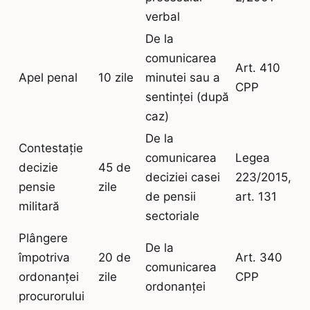
verbal
De la
comunicarea
Art. 410
Apel penal
10 zile
minutei sau a
CPP
sentinței (după
caz)
De la
Contestație
comunicarea
Legea
decizie
45 de
deciziei casei
223/2015,
pensie
zile
de pensii
art. 131
militară
sectoriale
Plângere
De la
împotriva
20 de
Art. 340
comunicarea
ordonanței
zile
CPP
ordonanței
procurorului