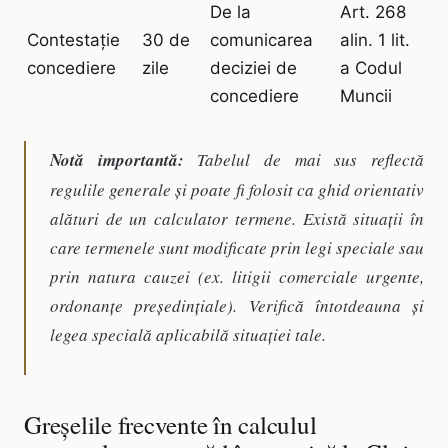
De la
Art. 268
Contestație
30 de
comunicarea
alin. 1 lit.
concediere
zile
deciziei de
a Codul
concediere
Muncii
Notă importantă:
Tabelul de mai sus reflectă
regulile generale și poate fi folosit ca ghid orientativ
alături de un calculator termene. Există situații în
care termenele sunt modificate prin legi speciale sau
prin natura cauzei (ex. litigii comerciale urgente,
ordonanțe președințiale). Verifică întotdeauna și
legea specială aplicabilă situației tale.
Greșelile frecvente în calculul