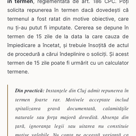
în termen
, reglementată de art. 186 CPC. Poți
solicita repunerea în termen dacă dovedești că
termenul a fost ratat din motive obiective, care
nu ți-au putut fi imputate. Cererea se depune în
termen de 15 zile de la data la care cauza de
împiedicare a încetat, și trebuie însoțită de actul
de procedură a cărui îndeplinire o soliciți. Și acest
termen de 15 zile poate fi urmărit cu un calculator
termene.
Din practică:
Instanțele din Cluj admit repunerea în
termen foarte rar. Motivele acceptate includ
spitalizarea gravă documentată, calamitățile
naturale sau forța majoră dovedită. Absența din
țară, ignoranța legii sau uitarea nu constituie
motive valabile. Nu conta pe această variantă ca