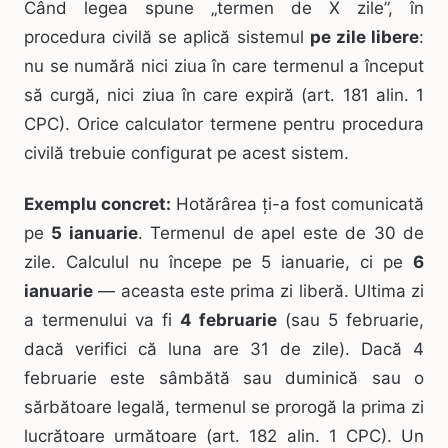
Când legea spune „termen de X zile”, în
procedura civilă se aplică sistemul
pe zile libere
:
nu se numără nici ziua în care termenul a început
să curgă, nici ziua în care expiră (art. 181 alin. 1
CPC). Orice calculator termene pentru procedura
civilă trebuie configurat pe acest sistem.
Exemplu concret:
Hotărârea ți-a fost comunicată
pe
5 ianuarie
. Termenul de apel este de 30 de
zile. Calculul nu începe pe 5 ianuarie, ci pe
6
ianuarie
— aceasta este prima zi liberă. Ultima zi
a termenului va fi
4 februarie
(sau 5 februarie,
dacă verifici că luna are 31 de zile). Dacă 4
februarie este sâmbătă sau duminică sau o
sărbătoare legală, termenul se prorogă la prima zi
lucrătoare următoare (art. 182 alin. 1 CPC). Un