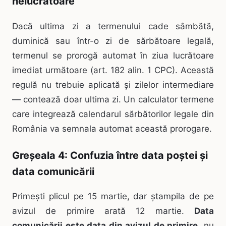
nelucrătoare
Dacă ultima zi a termenului cade sâmbătă,
duminică sau într-o zi de sărbătoare legală,
termenul se prorogă automat în ziua lucrătoare
imediat următoare (art. 182 alin. 1 CPC). Această
regulă nu trebuie aplicată și zilelor intermediare
— contează doar ultima zi. Un calculator termene
care integrează calendarul sărbătorilor legale din
România va semnala automat această prorogare.
Greșeala 4: Confuzia între data poștei și
data comunicării
Primești plicul pe 15 martie, dar ștampila de pe
avizul de primire arată 12 martie.
Data
comunicării este data din avizul de primire
, nu