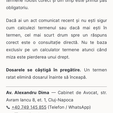
termene folosit corect și din timp este primul pas
obligatoriu.
Dacă ai un act comunicat recent și nu ești sigur
cum calculezi termenul sau dacă mai ești în
termen, cel mai scurt drum spre un răspuns
corect este o consultație directă. Nu te baza
exclusiv pe un calculator termene atunci când
miza este pierderea unui drept.
Dosarele se câștigă în pregătire.
Un termen
ratat elimină dosarul înainte să înceapă.
Av. Alexandru Dima
— Cabinet de Avocat, str.
Avram Iancu 8, et. 1, Cluj-Napoca
📞
+40 749 145 855
(Telefon / WhatsApp)