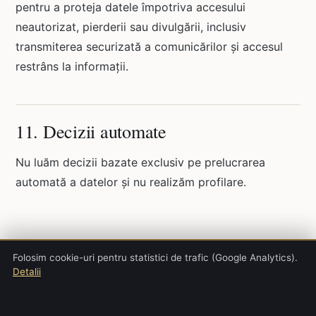
pentru a proteja datele împotriva accesului
neautorizat, pierderii sau divulgării, inclusiv
transmiterea securizată a comunicărilor și accesul
restrâns la informații.
11. Decizii automate
Nu luăm decizii bazate exclusiv pe prelucrarea
automată a datelor și nu realizăm profilare.
Folosim cookie-uri pentru statistici de trafic (Google Analytics).
Detalii
Putem actualiza prezenta politică pentru a reflecta
modificări legislative sau ale modului de funcționare