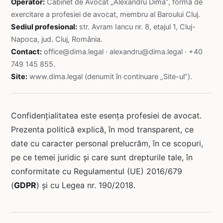
Operator:
Cabinet de Avocat „Alexandru Dima”, formă de
exercitare a profesiei de avocat, membru al Baroului Cluj.
Sediul profesional:
str. Avram Iancu nr. 8, etajul 1, Cluj-
Napoca, jud. Cluj, România.
Contact:
office@dima.legal
·
alexandru@dima.legal
· +40
749 145 855.
Site:
www.dima.legal (denumit în continuare „Site-ul”).
Confidențialitatea este esența profesiei de avocat.
Prezenta politică explică, în mod transparent, ce
date cu caracter personal prelucrăm, în ce scopuri,
pe ce temei juridic și care sunt drepturile tale, în
conformitate cu Regulamentul (UE) 2016/679
(
GDPR
) și cu Legea nr. 190/2018.