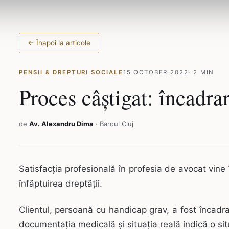
← Înapoi la articole
PENSII & DREPTURI SOCIALE
15 OCTOBER 2022
· 2 MIN
Proces câștigat: încadra
de
Av. Alexandru Dima
· Baroul Cluj
Satisfacția profesională în profesia de avocat vine 
înfăptuirea dreptății.
Clientul, persoană cu handicap grav, a fost încadr
documentația medicală și situația reală indică o sit