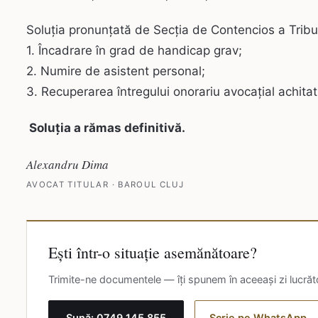
Soluția pronunțată de Secția de Contencios a Tribu
1. Încadrare în grad de handicap grav;
2. Numire de asistent personal;
3. Recuperarea întregului onorariu avocațial achitat
Soluția a rămas definitivă.
Alexandru Dima
AVOCAT TITULAR · BAROUL CLUJ
Ești într-o situație asemănătoare?
Trimite-ne documentele — îți spunem în aceeași zi lucrăto