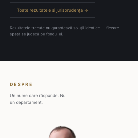
ARIE DE PRACTICĂ
Toate rezultatele și jurisprudența →
Rezultatele trecute nu garantează soluții identice — fiecare
speță se judecă pe fondul ei.
DESPRE
Un nume care răspunde. Nu
un departament.