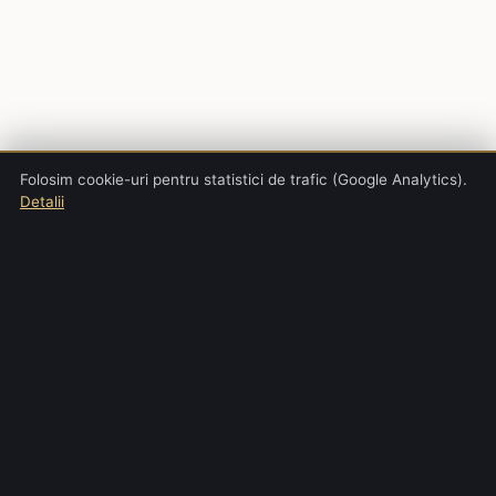
Folosim cookie-uri pentru statistici de trafic (Google Analytics).
Detalii
dima
legal
· © 2026 Cabinet de Avocat Alexandru Dima
WhatsApp
Facebook
LinkedIn
Termeni și condiții