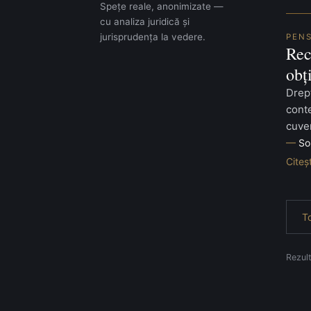
Spețe reale, anonimizate —
cu analiza juridică și
jurisprudența la vedere.
PENS
Rec
obț
Drept
cont
cuven
So
Citeș
To
Rezult