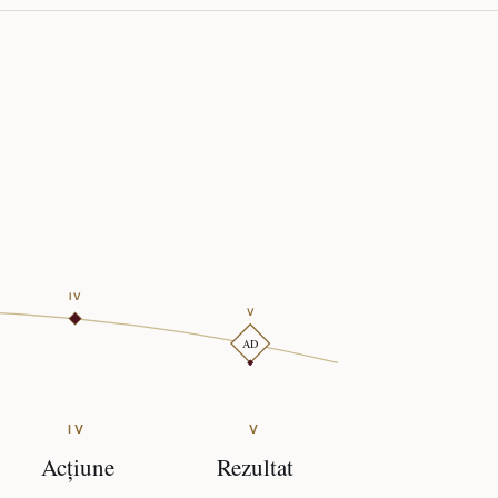
IV
V
AD
IV
V
Acțiune
Rezultat