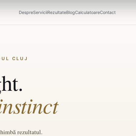
Despre
Servicii
Rezultate
Blog
Calculatoare
Contact
OUL CLUJ
ht.
instinct
chimbă rezultatul.