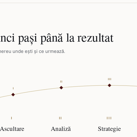
nci pași până la rezultat
mereu unde ești și ce urmează.
III
II
I
I
II
III
ARIE DE PRACTICĂ
Ascultare
Analiză
Strategie