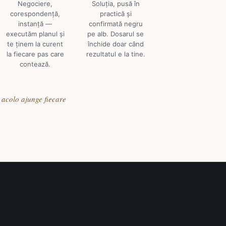
Negociere,
Soluția, pusă în
corespondență,
practică și
instanță —
confirmată negru
executăm planul și
pe alb. Dosarul se
te ținem la curent
închide doar când
la fiecare pas care
rezultatul e la tine.
contează.
 acolo ajunge fiecare