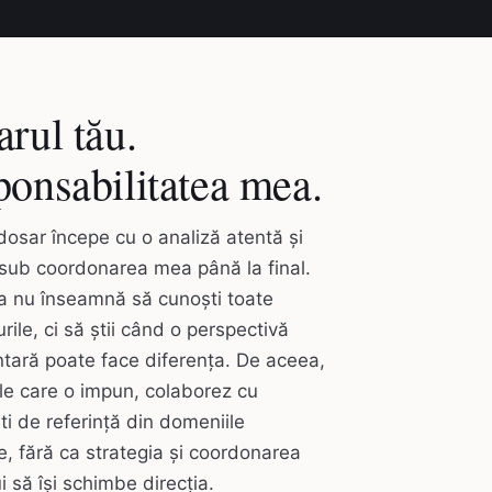
rul tău.
onsabilitatea mea.
dosar începe cu o analiză atentă și
sub coordonarea mea până la final.
a nu înseamnă să cunoști toate
rile, ci să știi când o perspectivă
tară poate face diferența. De aceea,
le care o impun, colaborez cu
ști de referință din domeniile
e, fără ca strategia și coordonarea
i să își schimbe direcția.