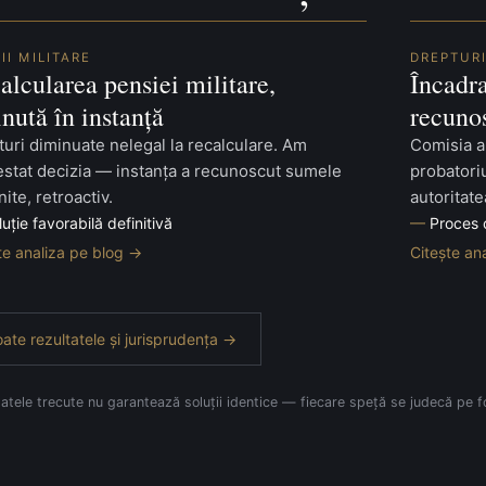
II MILITARE
DREPTURI
alcularea pensiei militare,
Încadra
inută în instanță
recunos
uri diminuate nelegal la recalculare. Am
Comisia a
estat decizia — instanța a recunoscut sumele
probatoriu
ite, retroactiv.
autoritate
luție favorabilă definitivă
Proces 
te analiza pe blog →
Citește an
ate rezultatele și jurisprudența →
atele trecute nu garantează soluții identice — fiecare speță se judecă pe fo