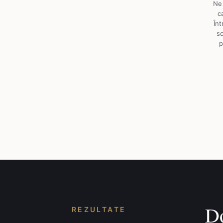
Ne 
c
Înt
s
p
Do
REZULTATE