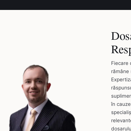
Dosa
Resp
Fiecare 
rămâne 
Expertiz
răspunsu
suplimen
în cauze
speciali
relevant
dosarulu