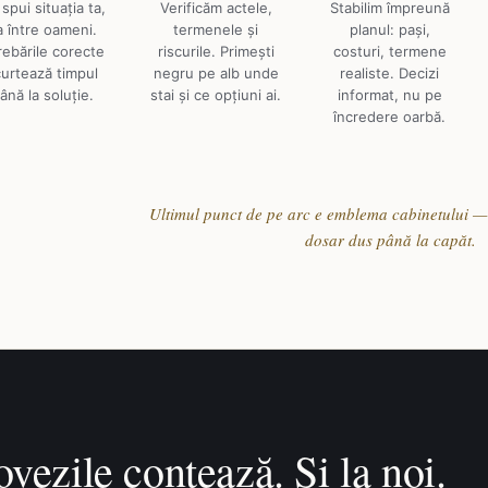
spui situația ta,
Verificăm actele,
Stabilim împreună
a între oameni.
termenele și
planul: pași,
rebările corecte
riscurile. Primești
costuri, termene
curtează timpul
negru pe alb unde
realiste. Decizi
ână la soluție.
stai și ce opțiuni ai.
informat, nu pe
încredere oarbă.
Ultimul punct de pe arc e emblema cabinetului —
dosar dus până la capăt.
vezile contează. Și la noi.