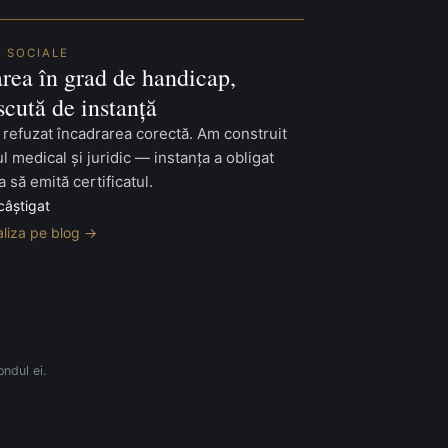
 SOCIALE
rea în grad de handicap,
cută de instanță
 refuzat încadrarea corectă. Am construit
l medical și juridic — instanța a obligat
a să emită certificatul.
câștigat
aliza pe blog →
ndul ei.