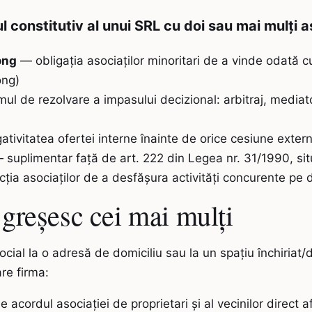
l constitutiv al unui SRL cu doi sau mai mulți a
ong
— obligația asociaților minoritari de a vinde odată cu
ong)
l de rezolvare a impasului decizional: arbitraj, media
tivitatea ofertei interne înainte de orice cesiune externă
suplimentar față de art. 222 din Legea nr. 31/1990, situaț
ția asociaților de a desfășura activități concurente pe du
 greșesc cei mai mulți
cial la o adresă de domiciliu sau la un spațiu închiriat/d
are firma:
e acordul asociației de proprietari și al vecinilor direct 