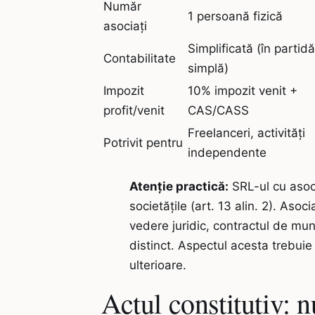
Număr
1 persoană fizică
asociați
Simplificată (în partidă
Contabilitate
simplă)
Impozit
10% impozit venit +
profit/venit
CAS/CASS
Freelanceri, activități
Potrivit pentru
independente
Atenție practică:
SRL-ul cu asoci
societățile (art. 13 alin. 2). Aso
vedere juridic, contractul de mun
distinct. Aspectul acesta trebuie c
ulterioare.
Actul constitutiv: n