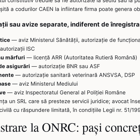
ul constitutiv trebuie să fie autorizate la sediu sau la 
șită a codurilor CAEN la infiintare firma poate genera obl
zații sau avize separate, indiferent de înregist
tice
— aviz Ministerul Sănătății, autorizație de funcțio
utorizații ISC
au mărfuri
— licență ARR (Autoritatea Rutieră Română)
de asigurări
— autorizație BNR sau ASF
imente
— autorizație sanitară veterinară ANSVSA, DSP
oase
— aviz Ministerul Mediului
ive
— aviz Inspectoratul General al Poliției Române
ința un SRL care să presteze servicii juridice; avocat în
civilă cu răspundere limitată, în condițiile Legii nr. 51/19
strare la ONRC: pași concreț