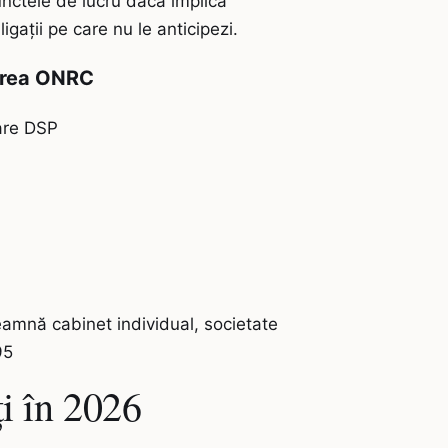
punctele de lucru dacă implică
igații pe care nu le anticipezi.
rarea ONRC
nare DSP
seamnă cabinet individual, societate
95
i în 2026