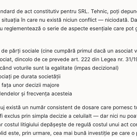
dard de act constitutiv pentru SRL. Tehnic, poți depune
situația în care nu există niciun conflict — niciodată. D
 nu reglementează o serie de aspecte esențiale care po
 de părți sociale (cine cumpără primul dacă un asociat v
sociat, dincolo de ce prevede art. 222 din Legea nr. 31/
când voturile sunt la egalitate (impas decizional)
ciați pe durata societății
n fața unor decizii majore
dendelor și frecvența acesteia
luj există un număr consistent de dosare care pornesc to
 exclus prin simpla decizie a celuilalt — dar nici nu poa
ar costul litigiului depășește de regulă costul unui act co
ARIE DE PRACTICĂ
solid este, prin urmare, cea mai bună investiție pe care o 