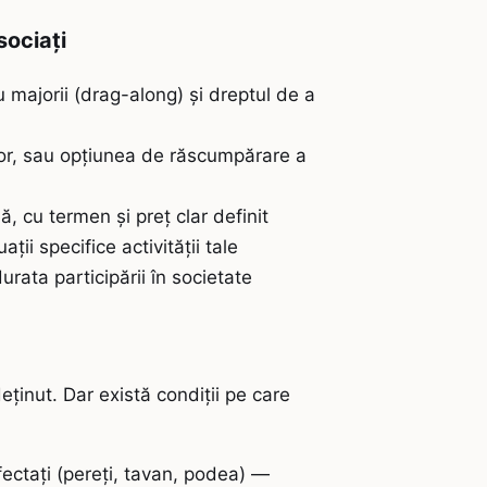
sociați
 majorii (drag-along) și dreptul de a
tor, sau opțiunea de răscumpărare a
, cu termen și preț clar definit
ii specifice activității tale
rata participării în societate
eținut. Dar există condiții pe care
afectați (pereți, tavan, podea) —