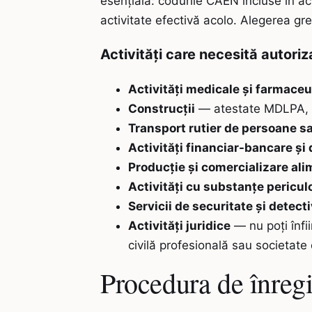
esențială: codurile CAEN incluse în act
activitate efectivă acolo. Alegerea gre
Activități care necesită autori
Activități medicale și farmaceu
Construcții
— atestate MDLPA, a
Transport rutier de persoane s
Activități financiar-bancare și 
Producție și comercializare al
Activități cu substanțe pericul
Servicii de securitate și detect
Activități juridice
— nu poți înfi
civilă profesională sau societate 
Procedura de înregi