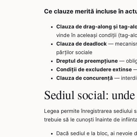
Ce clauze merită incluse în actu
Clauza de drag-along și tag-al
vinde în aceleași condiții (tag-al
Clauza de deadlock
— mecanismu
părților sociale
Dreptul de preempțiune
— obliga
Condiții de excludere extinse
— 
Clauza de concurență
— interdic
Sediul social: unde
Legea permite înregistrarea sediului so
trebuie să le cunoști înainte de infiint
Dacă sediul e la bloc, ai nevoie d