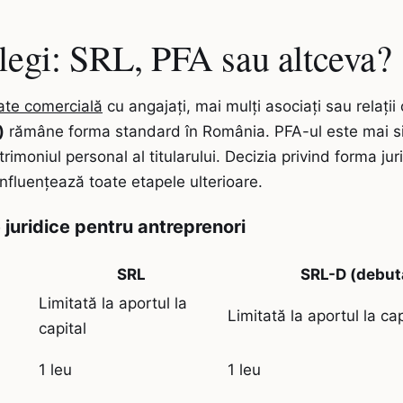
alegi: SRL, PFA sau altceva?
tate comercială
cu angajați, mai mulți asociați sau relați
)
rămâne forma standard în România. PFA-ul este mai si
rimoniul personal al titularului. Decizia privind forma jur
nfluențează toate etapele ulterioare.
juridice pentru antreprenori
SRL
SRL-D (debut
Limitată la aportul la
Limitată la aportul la cap
capital
1 leu
1 leu