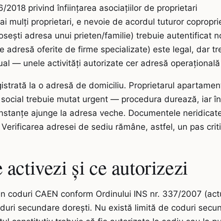
2018 privind înființarea asociațiilor de proprietari
i mulți proprietari, e nevoie de acordul tuturor coproprie
ești adresa unui prieten/familie) trebuie autentificat no
 adresă oferite de firme specializate) este legal, dar tr
al — unele activități autorizate cer adresă operațională
istrată la o adresă de domiciliu. Proprietarul apartament
social trebuie mutat urgent — procedura durează, iar în 
stanțe ajunge la adresa veche. Documentele neridicat
 Verificarea adresei de sediu rămâne, astfel, un pas criti
ctivezi și ce autorizezi
rin coduri CAEN conform Ordinului INS nr. 337/2007 (actu
duri secundare dorești. Nu există limită de coduri secun