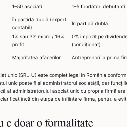
1–50 asociați
1–5 fondatori debutanți
În partidă dublă (expert
În partidă dublă
contabil)
1% sau 3% micro / 16%
0% impozit pe dividende 
profit
(condiționat)
Majoritatea afacerilor
Antreprenori la prima fi
at unic (SRL-U) este complet legal în România conform 
ciatul unic poate fi și administratorul societății, dar func
că al administratorului asociat unic cu propria firmă are
larificat încă din etapa de infiintare firma, pentru a evita
u e doar o formalitate