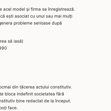
 acel model și firma se înregistrează.
acă ești asociat cu unul sau mai mulți
t genera probleme serioase după
rea să iasă)
1990
cmai din tăcerea actului constitutiv.
te bloca indefinit societatea fără
nstitutiv bine redactat de la început.
poți face.