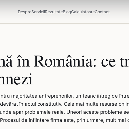
Despre
Servicii
Rezultate
Blog
Calculatoare
Contact
rmă în România: ce tr
mnezi
entru majoritatea antreprenorilor, un teanc întreg de înt
devărat în actul constitutiv. Cele mai multe resurse onli
unde apar problemele reale. Uneori aceste probleme se i
ți. Procesul de infiintare firma este, prin urmare, mult m