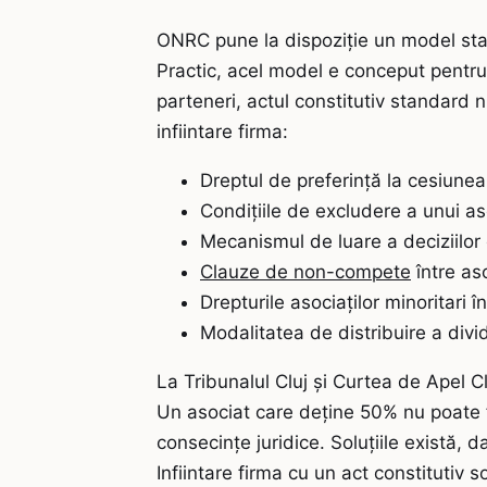
ONRC pune la dispoziție un model stan
Practic, acel model e conceput pentru 
parteneri, actul constitutiv standard
infiintare firma:
Dreptul de preferință la cesiunea
Condițiile de excludere a unui a
Mecanismul de luare a deciziilor 
Clauze de non-compete
între aso
Drepturile asociaților minoritari î
Modalitatea de distribuire a divi
La Tribunalul Cluj și Curtea de Apel C
Un asociat care deține 50% nu poate fi
consecințe juridice. Soluțiile există, d
Infiintare firma cu un act constitutiv 