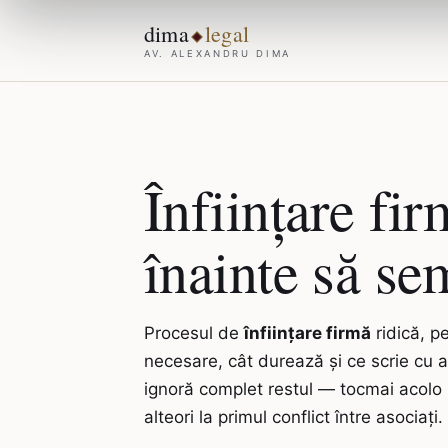
dima
legal
AV. ALEXANDRU DIMA
Înființare fi
înainte să se
Procesul de
înființare firmă
ridică, p
necesare, cât durează și ce scrie cu a
ignoră complet restul — tocmai acolo 
alteori la primul conflict între asocia