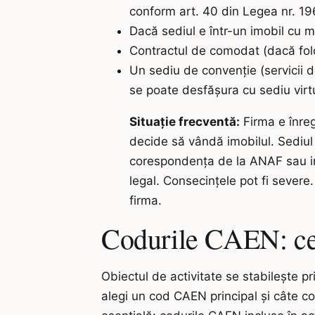
conform art. 40 din Legea nr. 196/
Dacă sediul e într-un imobil cu ma
Contractul de comodat (dacă folos
Un sediu de convenție (servicii de
se poate desfășura cu sediu virtu
Situație frecventă:
Firma e înreg
decide să vândă imobilul. Sediul 
corespondența de la ANAF sau in
legal. Consecințele pot fi severe.
firma.
Codurile CAEN: ce a
Obiectul de activitate se stabilește p
alegi un cod CAEN principal și câte co