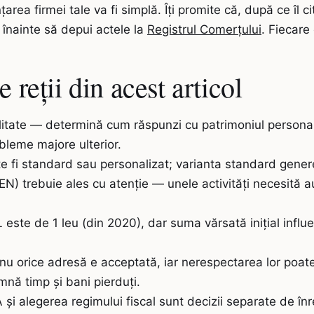
țarea firmei tale va fi simplă. Îți promite că, după ce îl cit
t înainte să depui actele la
Registrul Comerțului
. Fiecare
 reții din acest articol
litate — determină cum răspunzi cu patrimoniul personal 
obleme majore ulterior.
 fi standard sau personalizat; varianta standard genereaz
EN) trebuie ales cu atenție — unele activități necesită au
 este de 1 leu (din 2020), dar suma vărsată inițial influe
 nu orice adresă e acceptată, iar nerespectarea lor poate
nă timp și bani pierduți.
 și alegerea regimului fiscal sunt decizii separate de î